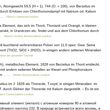
Atomgewicht 59,5 (H = 1), 744 (O. = 100), von Berzelius im
rd durch Erhitzen von Chlorthoriumdampf mit Natrium od. Kalium
s… …
Pierer's Universal-Lexikon
lement, das sich im Thorit, Thorianit und Orangit, in kleinen
rskit, in Uranerzen etc. findet und aus dem Chlorthorium durch
… …
Meyers Großes Konversations-Lexikon
l leuchtend verbrennbares Pulver von 11,0 spez. Gew. Seine
rit (ThO2, SiO2 + 2H2O), in einigen andern seltenen Mineralien
xikon der gesamten Technik
, metallisches Element, 1828 von Berzelius im Thorit entdeckt,
t mit andern seltenen Metallen an Kiesel und Phosphorsäure
r vom… …
Kleines Konversations-Lexikon
lius im J. 1828 als Thorerde, T.oxyd, in einigen Mineralien: im
T. durch Glühen der Thorerde mit Kalium dargestellt. – Es ist ein
ders Conversations-Lexikon
ивный элемент (металл) с атомным номером 90 и атомной
йчивого изотопа 232. В природе встречается всего восемь, в