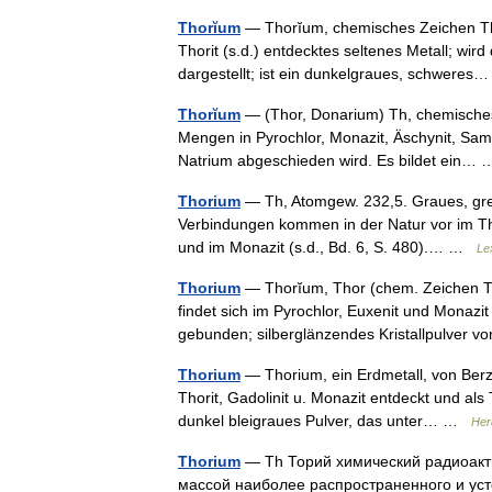
Thorĭum
— Thorĭum, chemisches Zeichen Th, 
Thorit (s.d.) entdecktes seltenes Metall; wi
dargestellt; ist ein dunkelgraues, schwere
Thorĭum
— (Thor, Donarium) Th, chemisches E
Mengen in Pyrochlor, Monazit, Äschynit, Sama
Natrium abgeschieden wird. Es bildet ein
Thorium
— Th, Atomgew. 232,5. Graues, grel
Verbindungen kommen in der Natur vor im Tho
und im Monazit (s.d., Bd. 6, S. 480).… …
Le
Thorium
— Thorĭum, Thor (chem. Zeichen Th)
findet sich im Pyrochlor, Euxenit und Monazi
gebunden; silberglänzendes Kristallpulve
Thorium
— Thorium, ein Erdmetall, von Berze
Thorit, Gadolinit u. Monazit entdeckt und als 
dunkel bleigraues Pulver, das unter… …
Her
Thorium
— Тh Торий химический радиоакт
массой наиболее распространенного и усто