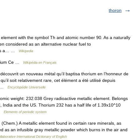
thoron
 element with the symbol Th and atomic number 90. As a naturally
een considered as an alternative nuclear fuel to
m is a… …
Wikipedia
inium Ce …
Wikipédia en Français
écouvrit un nouveau métal qu’il baptisa thorium en l’honneur de
u’il soit relativement rare, cet élément a été utilisé depuis
t… …
Encyclopédie Universelle
mic weight: 232.038 Grey radioactive metallic element. Belongs
l, India and the US. Thorium 232 has a half life of 1.39x10^10
 …
Elements of periodic system
 (Chem.) A metallic element found in certain rare minerals, as
ted as an infusible gray metallic powder which burns in the air and
laborative International Dictionary of English