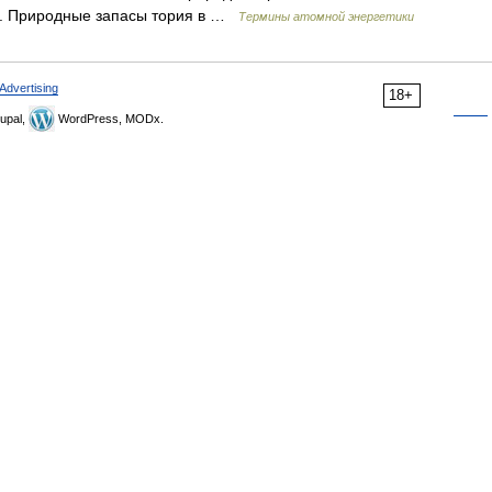
я. Природные запасы тория в …
Термины атомной энергетики
Advertising
18+
upal,
WordPress, MODx.