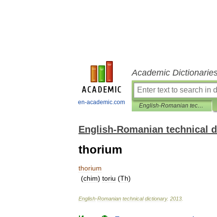
Academic Dictionarie
en-academic.com
English-Romanian technical dictionary
English-Romanian technical d
thorium
thorium
(
chim
)
toriu
(
Th
)
English
-
Romanian
technical
dictionary
.
2013
.