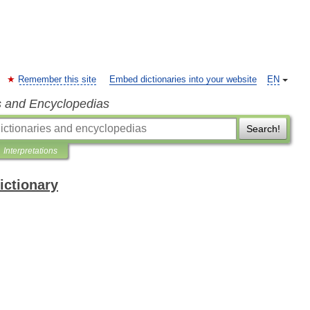
Remember this site
Embed dictionaries into your website
EN
s and Encyclopedias
Search!
Interpretations
ictionary