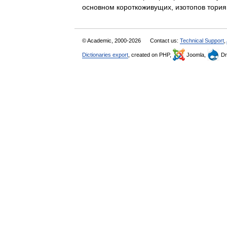
основном короткоживущих, изотопов тори
© Academic, 2000-2026
Contact us:
Technical Support
,
Dictionaries export
, created on PHP,
Joomla,
Dr