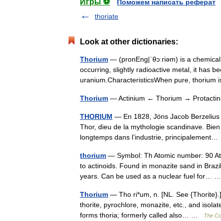
Игры ⚽
Поможем написать реферат
thoriate
Look at other dictionaries:
Thorium
— (pronEng|ˈθɔːriəm) is a chemical
occurring, slightly radioactive metal, it has b
uranium.CharacteristicsWhen pure, thoriu
Thorium
— Actinium ← Thorium → Protact
THORIUM
— En 1828, Jöns Jacob Berzelius d
Thor, dieu de la mythologie scandinave. Bien q
longtemps dans l’industrie, principalemen
thorium
— Symbol: Th Atomic number: 90 Ato
to actinoids. Found in monazite sand in Brazi
years. Can be used as a nuclear fuel for…
Thorium
— Tho ri*um, n. [NL. See {Thorite}.]
thorite, pyrochlore, monazite, etc., and isola
forms thoria; formerly called also… …
The Col